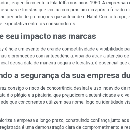
dos, especificamente à Filadélfia nos anos 1960. A expressão era
pessoas e turistas que iam às compras um dia após o feriado d
 ao período de promoções que antecede o Natal. Com o tempo, a 
 expectativa entre os consumidores.
 e seu impacto nas marcas
ay é hoje um evento de grande competitividade e visibilidade 
as e promoções com antecedência, visando atrair a atenção de 
encial dessa data de maneira segura e lucrativa, é essencial que
ndo a segurança da sua empresa du
traz consigo o risco de concorrência desleal e uso indevido de 
 é o plágio e a pirataria, que prejudicam a autenticidade e o v
pede que concorrentes utilizem seu nome, logo ou identidade vi
valoriza a empresa a longo prazo, construindo confiança junto a
a registrada é uma demonstração clara de comprometimento e res