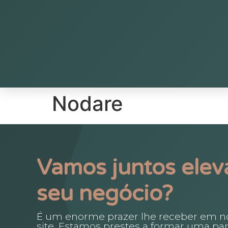
Nodare
Vamos juntos eleva
seu negócio?
É um enorme prazer lhe receber em n
site. Estamos prestes a formar uma par