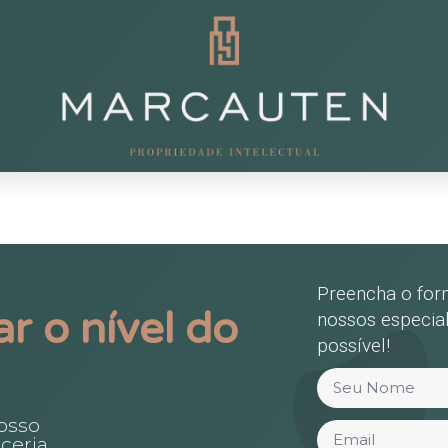
Preencha o for
r o nível do
nossos especial
possível!
osso
ceria