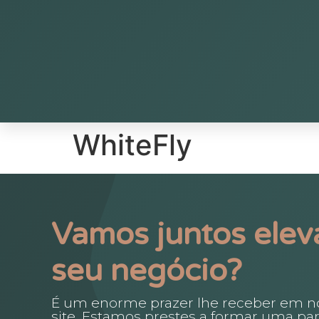
WhiteFly
Vamos juntos eleva
seu negócio?
É um enorme prazer lhe receber em n
site. Estamos prestes a formar uma par