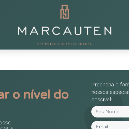
Preencha o for
r o nível do
nossos especial
possível!
osso
ceria