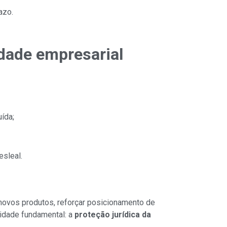
azo.
idade empresarial
ída;
sleal.
 novos produtos, reforçar posicionamento de
idade fundamental: a
proteção jurídica da